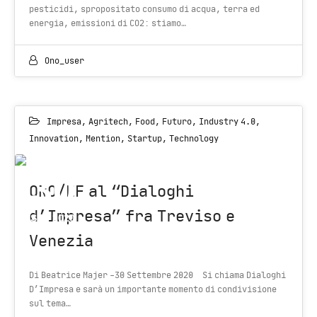
pesticidi, spropositato consumo di acqua, terra ed
energia, emissioni di CO2: stiamo…
Ono_user
Impresa
,
Agritech
,
Food
,
Futuro
,
Industry 4.0
,
Innovation
,
Mention
,
Startup
,
Technology
30
ONO/EF al “Dialoghi
d’Impresa” fra Treviso e
SEP 2020
Venezia
Di Beatrice Majer -30 Settembre 2020 Si chiama Dialoghi
D’Impresa e sarà un importante momento di condivisione
sul tema…