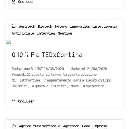
Ono_user
Agritech
,
Biotech
,
Futuro
,
Innovation
,
Intelligenza
Artificiale
,
Interview
,
Mention
18
ONO/EF a TEDxCortina
AUG 2020
Redazione BitMAT 18/08/2020 Updated:21/08/2020
Venerdì 21 agosto si terrà la quarta edizione
di TEDxCortina: l’appuntamento sarà a Lagazuoi Expo
Dolomiti, a quota 2.778 metri, dove 10 speaker di…
Ono_user
Agricoltura Verticale
,
Agritech
,
Food
,
Impresa
,