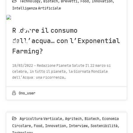
Technology
,
Biotech
,
Brevetti
,
Food
,
Innovation
,
Intelligenza Artificiale
18
Ridurre il consumo
dell’acqua… con l’Exponential
MAR 2022
Farming?
18/03/2022 - Redazione Pianeta Salute Il 22 marzo si
celebra, in tutto il pianeta, la Giornata Mondiale
dell’Acqua: una ricorrenza…
Ono_user
Agricoltura Verticale
,
Agritech
,
Biotech
,
Economia
Circolare
,
Food
,
Innovation
,
Interview
,
Sostenibilità
,