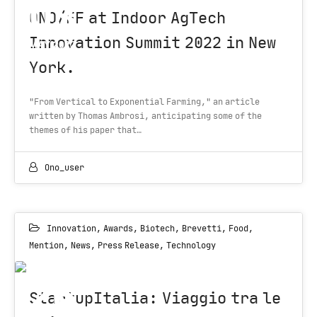
03
ONO/EF at Indoor AgTech
Innovation Summit 2022 in New
MAY 2022
York.
"From Vertical to Exponential Farming," an article
written by Thomas Ambrosi, anticipating some of the
themes of his paper that…
Ono_user
Innovation
,
Awards
,
Biotech
,
Brevetti
,
Food
,
Mention
,
News
,
Press Release
,
Technology
26
StartupItalia: Viaggio tra le