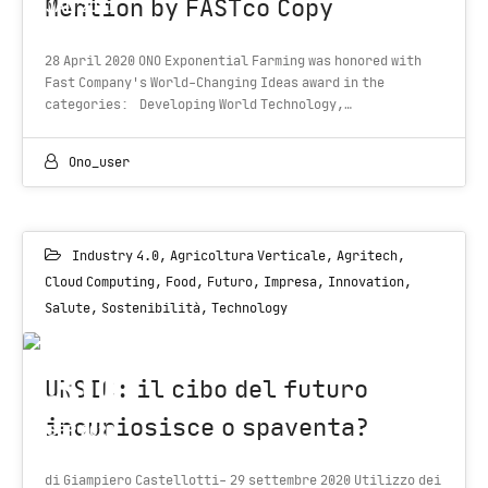
Mention by FASTco Copy
JAN 2021
28 April 2020 ONO Exponential Farming was honored with
Fast Company's World-Changing Ideas award in the
categories: Developing World Technology,…
Ono_user
Industry 4.0
,
Agricoltura Verticale
,
Agritech
,
Cloud Computing
,
Food
,
Futuro
,
Impresa
,
Innovation
,
Salute
,
Sostenibilità
,
Technology
30
UNSIC: il cibo del futuro
incuriosisce o spaventa?
SEP 2020
di Giampiero Castellotti- 29 settembre 2020 Utilizzo dei