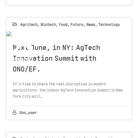
Agritech
,
Biotech
,
Food
,
Futuro
,
News
,
Technology
25
Next June, in NY: AgTech
Innovation Summit with
MAR 2022
ONO/EF.
It’s time to share the real disruption in modern
agriculture: the indoor AgTech Innovation Summit in New
York City will…
Ono_user