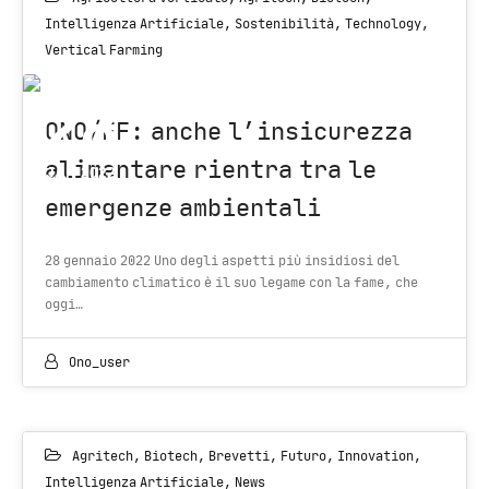
Intelligenza Artificiale
,
Sostenibilità
,
Technology
,
Vertical Farming
28
ONO/EF: anche l’insicurezza
alimentare rientra tra le
JAN 2022
emergenze ambientali
28 gennaio 2022 Uno degli aspetti più insidiosi del
cambiamento climatico è il suo legame con la fame, che
oggi…
Ono_user
Agritech
,
Biotech
,
Brevetti
,
Futuro
,
Innovation
,
Intelligenza Artificiale
,
News