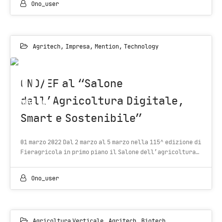
Ono_user
Agritech
,
Impresa
,
Mention
,
Technology
01
ONO/EF al “Salone
dell’Agricoltura Digitale,
MAR 2022
Smart e Sostenibile”
01 marzo 2022 Dal 2 marzo al 5 marzo nella 115^ edizione di
Fieragricola in primo piano il Salone dell’agricoltura…
Ono_user
Agricoltura Verticale
,
Agritech
,
Biotech
,