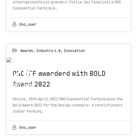
internazionale più grande d'Italia.Sei finalisti e ONO
Exponential Farming è…
Ono_user
Awards
,
Industry 4.0
,
Innovation
26
ONO/EF awarderd with BOLD
Award 2022
MAY 2022
Venice, 28th April 2022 ONO Exponential Farming wins the
Bold Award 2022 for the Design category. A revolutionary
indoor farming…
Ono_user