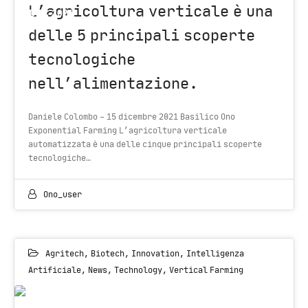
L’agricoltura verticale è una
DEC 2021
delle 5 principali scoperte
tecnologiche
nell’alimentazione.
Daniele Colombo - 15 dicembre 2021 Basilico Ono
Exponential Farming L’agricoltura verticale
automatizzata è una delle cinque principali scoperte
tecnologiche…
Ono_user
Agritech
,
Biotech
,
Innovation
,
Intelligenza
Artificiale
,
News
,
Technology
,
Vertical Farming