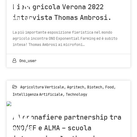
05
Fieragricola Verona 2022
intervista Thomas Ambrosi.
MAR 2022
La più importante esposizione fieristica nel mondo
agricolo incontra ONO Exponential Farming ed è subito
intesa! Thomas Ambrosi ai microfoni…
Ono_user
Agricoltura Verticale
,
Agritech
,
Biotech
,
Food
,
Intelligenza Artificiale
,
Technology
04
A Veronafiere partnership tra
ONO/EF e ALMA – scuola
MAR 2022