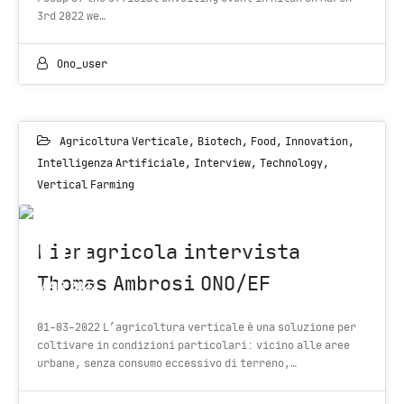
3rd 2022 we…
Ono_user
Agricoltura Verticale
,
Biotech
,
Food
,
Innovation
,
Intelligenza Artificiale
,
Interview
,
Technology
,
Vertical Farming
01
Fieragricola intervista
Thomas Ambrosi ONO/EF
MAR 2022
01-03-2022 L’agricoltura verticale è una soluzione per
coltivare in condizioni particolari: vicino alle aree
urbane, senza consumo eccessivo di terreno,…