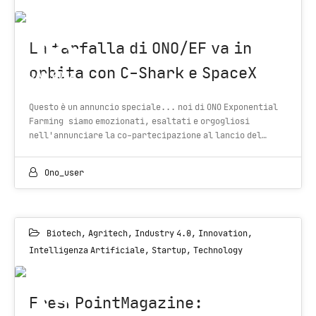
18
La farfalla di ONO/EF va in
orbita con C-Shark e SpaceX
JAN 2022
Questo è un annuncio speciale... noi di ONO Exponential
Farming siamo emozionati, esaltati e orgogliosi
nell'annunciare la co-partecipazione al lancio del…
Ono_user
Biotech
,
Agritech
,
Industry 4.0
,
Innovation
,
Intelligenza Artificiale
,
Startup
,
Technology
15
FreshPointMagazine: