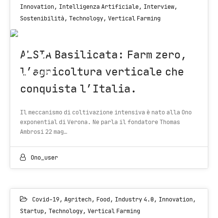
Innovation
,
Intelligenza Artificiale
,
Interview
,
Sostenibilità
,
Technology
,
Vertical Farming
22
ALSIA Basilicata: Farm zero,
l’agricoltura verticale che
MAY 2020
conquista l’Italia.
Il meccanismo di coltivazione intensiva è nato alla Ono
exponential di Verona. Ne parla il fondatore Thomas
Ambrosi 22 mag…
Ono_user
Covid-19
,
Agritech
,
Food
,
Industry 4.0
,
Innovation
,
Startup
,
Technology
,
Vertical Farming