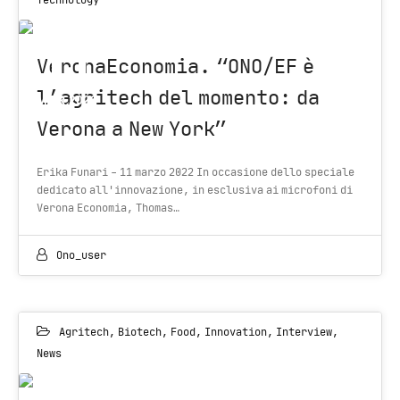
Technology
11
VeronaEconomia. “ONO/EF è
l’agritech del momento: da
MAR 2022
Verona a New York”
Erika Funari - 11 marzo 2022 In occasione dello speciale
dedicato all'innovazione, in esclusiva ai microfoni di
Verona Economia, Thomas…
Ono_user
Agritech
,
Biotech
,
Food
,
Innovation
,
Interview
,
News