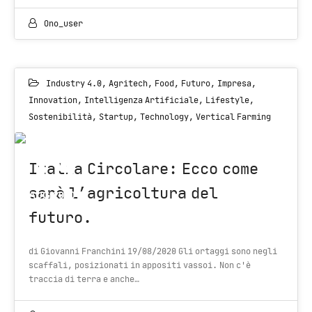
Ono_user
Industry 4.0
,
Agritech
,
Food
,
Futuro
,
Impresa
,
Innovation
,
Intelligenza Artificiale
,
Lifestyle
,
Sostenibilità
,
Startup
,
Technology
,
Vertical Farming
19
Italia Circolare: Ecco come
sarà l’agricoltura del
AUG 2020
futuro.
di Giovanni Franchini 19/08/2020 Gli ortaggi sono negli
scaffali, posizionati in appositi vassoi. Non c'è
traccia di terra e anche…