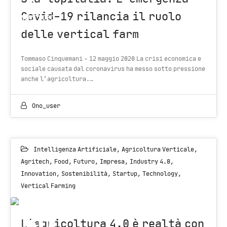
Covid-19 rilancia il ruolo
MAY 2020
delle vertical farm
Tommaso Cinquemani - 12 maggio 2020 La crisi economica e
sociale causata dal coronavirus ha messo sotto pressione
anche l’agricoltura.…
Ono_user
Intelligenza Artificiale
,
Agricoltura Verticale
,
Agritech
,
Food
,
Futuro
,
Impresa
,
Industry 4.0
,
Innovation
,
Sostenibilità
,
Startup
,
Technology
,
Vertical Farming
30
L’agricoltura 4.0 è realtà con