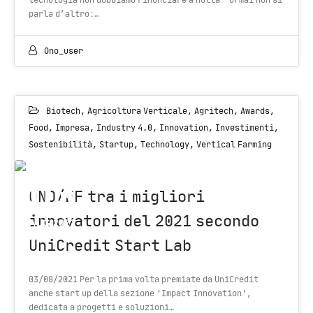
tecnologia non dobbiamo rinunciare a nulla Ormai non si
parla d’altro:…
Ono_user
Biotech
,
Agricoltura Verticale
,
Agritech
,
Awards
,
Food
,
Impresa
,
Industry 4.0
,
Innovation
,
Investimenti
,
Sostenibilità
,
Startup
,
Technology
,
Vertical Farming
03
ONO/EF tra i migliori
innovatori del 2021 secondo
AUG 2021
UniCredit Start Lab
03/08/2021 Per la prima volta premiate da UniCredit
anche start up della sezione 'Impact Innovation',
dedicata a progetti e soluzioni…