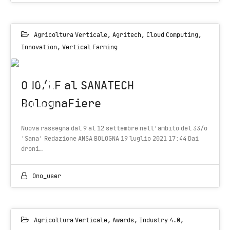
Agricoltura Verticale
,
Agritech
,
Cloud Computing
,
Innovation
,
Vertical Farming
19
ONO/EF al SANATECH
BolognaFiere
JUL 2021
Nuova rassegna dal 9 al 12 settembre nell'ambito del 33/o
'Sana' Redazione ANSA BOLOGNA 19 luglio 2021 17:44 Dai
droni…
Ono_user
Agricoltura Verticale
,
Awards
,
Industry 4.0
,