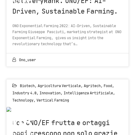
DeliveryRank. ONO/EF: AI-
NOV 2021
Driven, Sustainable Farming.
ONO Exponential Farming 2022: AI-Driven, Sustainable
Farming Giuseppe Pasciuti, marketing strategist at ONO
Exponential Farming, gives us insight into the
revolutionary technology that’s…
Ono_user
Biotech
,
Agricoltura Verticale
,
Agritech
,
Food
,
Industry 4.0
,
Innovation
,
Intelligenza Artificiale
,
Technology
,
Vertical Farming
08
Con ONO/EF frutta e ortaggi
oggi crescono non solo grazie
OCT 2021