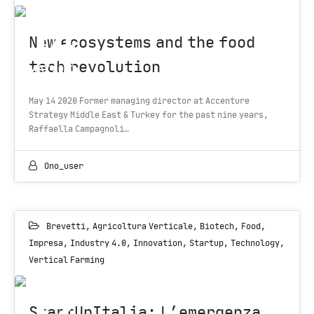
14
New ecosystems and the food
tech revolution
MAY 2020
May 14 2020 Former managing director at Accenture
Strategy Middle East & Turkey for the past nine years,
Raffaella Campagnoli…
Ono_user
Brevetti
,
Agricoltura Verticale
,
Biotech
,
Food
,
Impresa
,
Industry 4.0
,
Innovation
,
Startup
,
Technology
,
Vertical Farming
12
StartUpItalia: L’emergenza