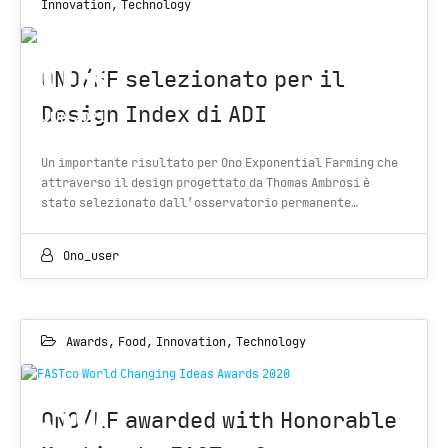
Innovation
,
Technology
03
ONO/EF selezionato per il
Design Index di ADI
JUN 2021
Un importante risultato per Ono Exponential Farming che
attraverso il design progettato da Thomas Ambrosi è
stato selezionato dall’osservatorio permanente…
Ono_user
Awards
,
Food
,
Innovation
,
Technology
FASTco World Changing Ideas Awards 2020
30
ONO/EF awarded with Honorable