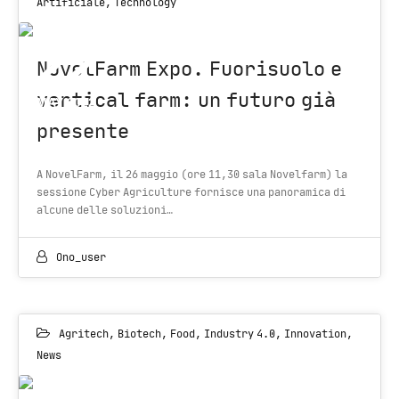
Artificiale
,
Technology
22
NovelFarm Expo. Fuorisuolo e
vertical farm: un futuro già
MAY 2022
presente
A NovelFarm, il 26 maggio (ore 11,30 sala Novelfarm) la
sessione Cyber Agriculture fornisce una panoramica di
alcune delle soluzioni…
Ono_user
Agritech
,
Biotech
,
Food
,
Industry 4.0
,
Innovation
,
News