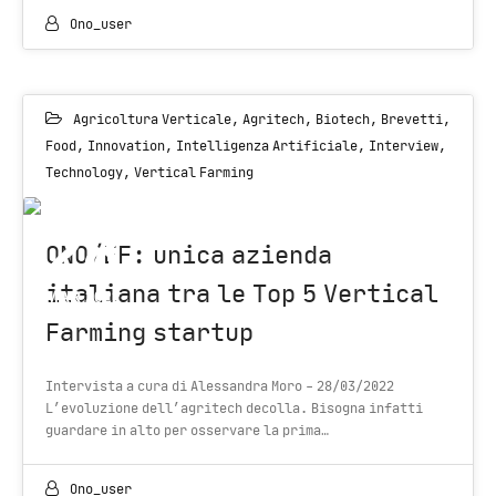
Ono_user
Agricoltura Verticale
,
Agritech
,
Biotech
,
Brevetti
,
Food
,
Innovation
,
Intelligenza Artificiale
,
Interview
,
Technology
,
Vertical Farming
28
ONO/EF: unica azienda
italiana tra le Top 5 Vertical
MAR 2022
Farming startup
Intervista a cura di Alessandra Moro - 28/03/2022
L’evoluzione dell’agritech decolla. Bisogna infatti
guardare in alto per osservare la prima…
Ono_user