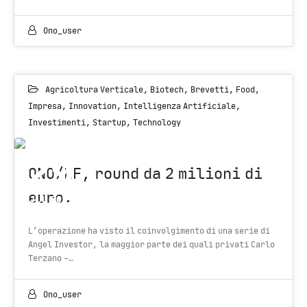
Ono_user
Agricoltura Verticale
,
Biotech
,
Brevetti
,
Food
,
Impresa
,
Innovation
,
Intelligenza Artificiale
,
Investimenti
,
Startup
,
Technology
29
ONO/EF, round da 2 milioni di
euro.
JUL 2021
L’operazione ha visto il coinvolgimento di una serie di
Angel Investor, la maggior parte dei quali privati Carlo
Terzano -…
Ono_user