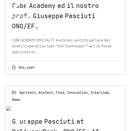
21
Cube Academy ed il nostro
prof. Giuseppe Pasciuti
NOV 2021
ONO/EF.
CUBE ACADEMY SPECIALTY Avete mai sentito parlare del
modello operativo lean "the Toyota way"? 🚗 E se fosse
applicato al…
Ono_user
Agritech
,
Biotech
,
Food
,
Innovation
,
Interview
,
News
11
Giuseppe Pasciuti at