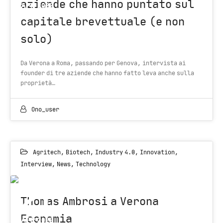
aziende che hanno puntato sul
APR 2022
capitale brevettuale (e non
solo)
Da Verona a Roma, passando per Genova, intervista ai
founder di tre aziende che hanno fatto leva anche sulla
proprietà…
Ono_user
Agritech
,
Biotech
,
Industry 4.0
,
Innovation
,
Interview
,
News
,
Technology
21
Thomas Ambrosi a Verona
Economia
APR 2022