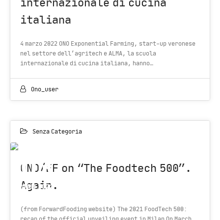
internazionale di cucina
italiana
4 marzo 2022 ONO Exponential Farming, start-up veronese
nel settore dell’agritech e ALMA, la scuola
internazionale di cucina italiana, hanno…
Ono_user
Senza Categoria
03
ONO/EF on “The Foodtech 500”.
Again.
MAR 2022
(from ForwardFooding website) The 2021 FoodTech 500:
recap of the official unveiling event in Milan On March