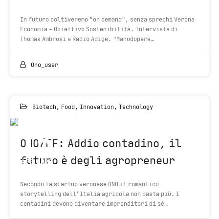
In futuro coltiveremo "on demand", senza sprechi Verona
Economia - Obiettivo Sostenibilità. Intervista di
Thomas Ambrosi a Radio Adige. "Manodopera…
Ono_user
Biotech
,
Food
,
Innovation
,
Technology
15
ONO/EF: Addio contadino, il
futuro è degli agropreneur
APR 2022
Secondo la startup veronese ONO il romantico
storytelling dell’Italia agricola non basta più. I
contadini devono diventare imprenditori di sé…