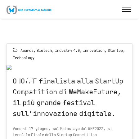
Awards
,
Biotech
,
Industry 4.0
,
Innovation
,
Startup
,
Technology
13
ONO/EF finalista alla StartUp
Competition di WeMakeFuture,
JUN 2022
il più grande festival
sull’innovazione digitale.
Venerdì 17 giugno, sul Mainstage del WMF2022, si
terrà la Finale della Startup Competition