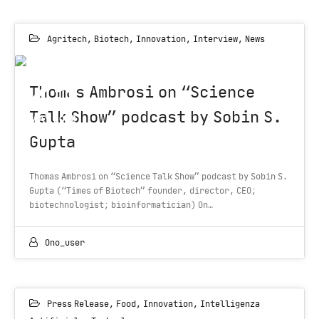
Agritech
,
Biotech
,
Innovation
,
Interview
,
News
25
Thomas Ambrosi on “Science
Talk Show” podcast by Sobin S.
MAY 2022
Gupta
Thomas Ambrosi on “Science Talk Show” podcast by Sobin S.
Gupta (“Times of Biotech” founder, director, CEO;
biotechnologist; bioinformatician) On…
Ono_user
Press Release
,
Food
,
Innovation
,
Intelligenza