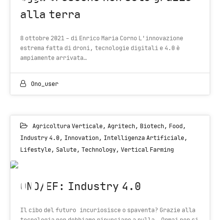
alla terra
8 ottobre 2021 - di Enrico Maria Corno L'innovazione
estrema fatta di droni, tecnologie digitali e 4.0 è
ampiamente arrivata…
Ono_user
Agricoltura Verticale
,
Agritech
,
Biotech
,
Food
,
Industry 4.0
,
Innovation
,
Intelligenza Artificiale
,
Lifestyle
,
Salute
,
Technology
,
Vertical Farming
01
ONO/EF: Industry 4.0
OCT 2021
Il cibo del futuro incuriosisce o spaventa? Grazie alla