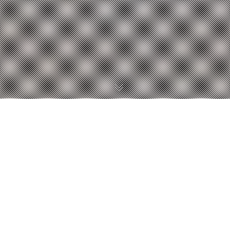
StartupItalia:
Viaggio tra le aziende
che hanno puntato sul
capitale brevettuale
(e non solo)