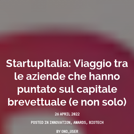
StartupItalia: Viaggio tra
le aziende che hanno
puntato sul capitale
brevettuale (e non solo)
26 APRIL 2022
POSTED IN
INNOVATION
,
AWARDS
,
BIOTECH
BY
ONO_USER