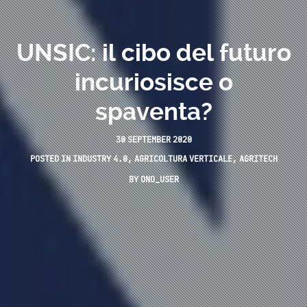
UNSIC: il cibo del futuro
incuriosisce o
spaventa?
30 SEPTEMBER 2020
POSTED IN
INDUSTRY 4.0
,
AGRICOLTURA VERTICALE
,
AGRITECH
BY
ONO_USER