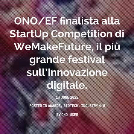
ONO/EF finalista alla
StartUp Competition di
WeMakeFuture, il più
grande festival
sull’innovazione
digitale.
13 JUNE 2022
POSTED IN
AWARDS
,
BIOTECH
,
INDUSTRY 4.0
BY
ONO_USER