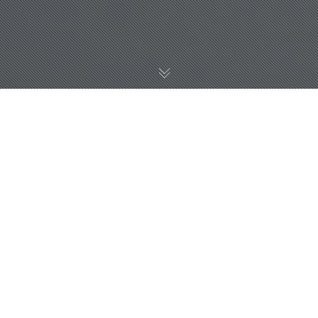
A Veronafiere
partnership tra
ONO/EF e ALMA – scuola
internazionale di
cucina italiana