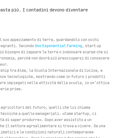
basta più. I contadini devono diventare
il suo appezzamento di terra, guardandolo con occhi
fragranti. Secondo
Ono Exponential Farming
, start up
iù bisogno di zappare la terra o indossare scarpe che si
gronomia, perché non dovrà più preoccuparsi di conoscere
eur
.
rship tra Alma, la Scuola Internazionale di Cucina, e
enze tecnologiche, mostrando come in futuro i prodotti
ere impiegati nelle attività della scuola, in un’ottica
terie prime.
 agricoltori del futuro, quelli che lui chiama
tecniche a quelle manageriali. «Come startup, ci
tà di saper produrre». Dopo aver assistito a un
he il settore agroalimentare si trova a vivere. Da una
climatici e le condizioni naturali contemporanee