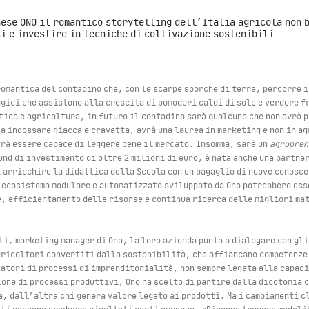
nese ONO il romantico storytelling dell’Italia agricola non 
si e investire in tecniche di coltivazione sostenibili
romantica del contadino che, con le scarpe sporche di terra, percorre 
agici che assistono alla crescita di pomodori caldi di sole e verdure 
ica e agricoltura, in futuro il contadino sarà qualcuno che non avrà p
a indossare giacca e cravatta, avrà una laurea in marketing e non in a
vrà essere capace di leggere bene il mercato. Insomma, sarà un
agropren
und di investimento di oltre 2 milioni di euro, è nata anche una partne
i arricchire la didattica della Scuola con un bagaglio di nuove conosc
ecosistema modulare e automatizzato sviluppato da Ono potrebbero ess
, efficientamento delle risorse e continua ricerca delle migliori ma
i, marketing manager di Ono, la loro azienda punta a dialogare con gli
gricoltori convertiti dalla sostenibilità, che affiancano competenze 
tatori di processi di imprenditorialità, non sempre legata alla capaci
one di processi produttivi, Ono ha scelto di partire dalla dicotomia c
ra, dall’altra chi genera valore legato ai prodotti. Ma i cambiamenti 