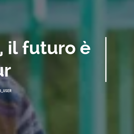
il futuro è
ur
O_USER