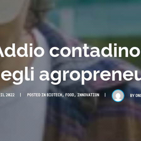
dio contadino, 
egli agroprene
RIL 2022
POSTED IN
BIOTECH
,
FOOD
,
INNOVATION
BY
ON