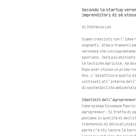
Secondo la startup vero
imprenditori di sé stes
di Stefania Leo
Siamo cresciuti con l’idea 
sognanti. Albe e tramonti m
veronese che coniuga matemat
sporcano. Sarà più abituato 
le tecniche agricole, ma do
Dopo aver chiuso un primo ro
Ono. L’obiettivo è quello d
coltivati all’interno dell’
di sostenibilità ambientale
Identikit dell’agropreneur
Come spiega Giuseppe Pasciut
agropreneur. Si tratta di a
poniamo in qualità di abili
trentennio di delocalizzazi
parte c’è chi lavora la ter