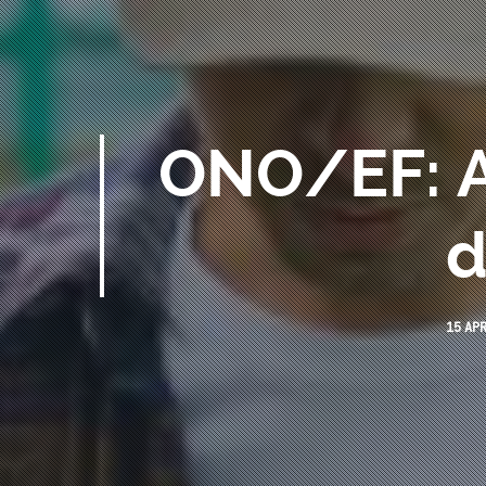
ONO/EF: Ad
d
15 AP